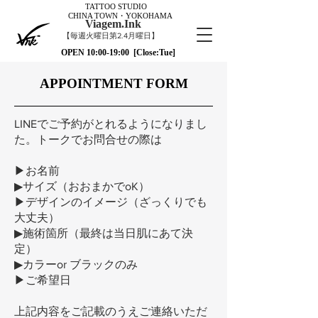
TATTOO STUDIO
CHINA TOWN・YOKOHAMA
Viagem.Ink
【毎週火曜日第2.4月曜日】
OPEN 10:00-19:00 [Close:Tue]
APPOINTMENT FORM
LINEでご予約がとれるようになりまし
た。トークでお問合せの際は
▶︎お名前
▶︎サイズ（おおまかでoK）
▶︎デザインのイメージ（ざっくりでも
大丈夫）
▶︎施術箇所（最終は当日肌にあて決
定）
▶︎カラーor ブラックのみ
▶︎ご希望日
上記内容をご記載のうえご連絡いただ